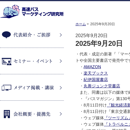
ホーム
2025年9月20日
2025年9月20日
2025年9月20日
代表紹介・ご挨拶
・代表・成定の新著『「マー
トや全国主要書店で発売中で
・
AMAZON
・
楽天ブックス
セミナー・イベント
・
紀伊国屋書店
・
丸善ジュンク堂書店
また、同書は以下の媒体で
・『バスマガジン』第130号
メディア掲載・講演
・8月11日付け
『観光経済
・8月11日付け『東京交通
・ウェブ媒体
『ツーリズム
・ウェブ媒体
『トラベルニュ
会社概要・提携先