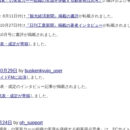
感覚」の実装力ーー組織の常識を突破する顧客視点思考』
の書評および
9
日
）：8月11日付け
『観光経済新聞』掲載の書評
が転載されました。
0月27日付け
『日刊工業新聞』掲載の著者インタビュー
が転載されま
0月号に書評が掲載されました。
表・成定が寄稿
しました。
on
2025
年
11
10月29日
by
buskenkyujo_user
月
イドFMに出演
しました。
23
日
代表・成定のインタビュー記事が掲載されました。
代表・成定が寄稿
しました。
on
2025
年
10
月24日
by
oh_support
月
感覚」の実装力ーー組織の常識を突破する顧客視点思考』は、ECサイ