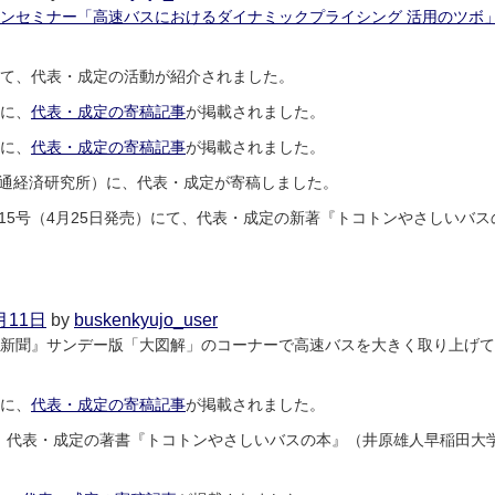
月
ンセミナー「高速バスにおけるダイナミックプライシング 活用のツボ
11
日
にて、代表・成定の活動が紹介されました。
』に、
代表・成定の寄稿記事
が掲載されました。
』に、
代表・成定の寄稿記事
が掲載されました。
交通経済研究所）に、代表・成定が寄稿しました。
15号（4月25日発売）にて、代表・成定の新著『トコトンやさしいバ
on
2026
年
6
月11日
by
buskenkyujo_user
月
東京新聞』サンデー版「大図解」のコーナーで高速バスを大きく取り上げ
1
日
』に、
代表・成定の寄稿記事
が掲載されました。
で、代表・成定の著書『トコトンやさしいバスの本』（井原雄人早稲田大