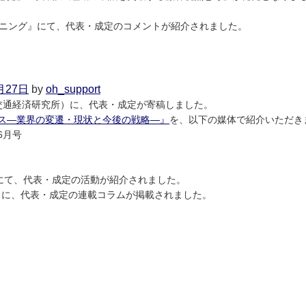
20
日
ーニング』にて、代表・成定のコメントが紹介されました。
on
2025
年
8
月27日
by
oh_support
月
交通経済研究所）に、代表・成定が寄稿しました。
7
ス―業界の変遷・現状と今後の戦略―』
を、以下の媒体で紹介いただき
日
6月号
』にて、代表・成定の活動が紹介されました。
日）に、代表・成定の連載コラムが掲載されました。
on
2025
年
7
月
10
日