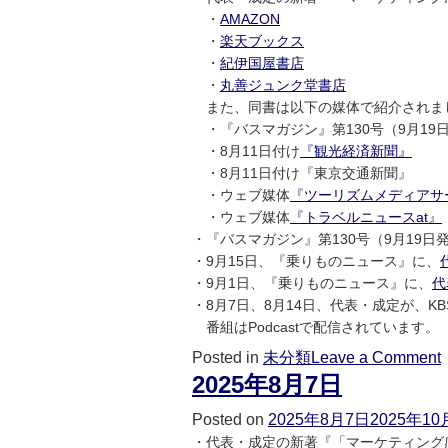
・
AMAZON
・
楽天ブックス
・
紀伊国屋書店
・
丸善ジュンク堂書店
また、同書は以下の媒体で紹介されま
・『バスマガジン』第130号（9月19
・8月11日付け
『観光経済新聞』
・8月11日付け『東京交通新聞』
・ウェブ媒体
『ツーリズムメディアサ
・ウェブ媒体
『トラベルニュースat』
・『バスマガジン』第130号（9月19
・9月15日、『乗りものニュース』に、
・9月1日、『乗りものニュース』に、
代
・8月7日、8月14日、代表・成定が、
番組はPodcastで配信されています
Posted in
未分類
Leave a Comment
2025年8月7日
Posted on
2025年8月7日
2025年10
・代表・成定の新著『「マーケティング