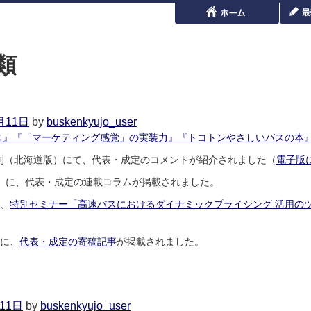
類
月11日
by
buskenkyujo_user
ス』『「マーケティング感覚」の実装力』『トコトンやさしいバスの本
朝刊（北海道版）にて、代表・成定のコメントが紹介されました（
電子版
売）に、代表・成定の連載コラムが掲載されました。
に、
特別セミナー「高速バスにおけるダイナミックプライシング 活用の
』に、
代表・成定の寄稿記事
が掲載されました。
on
2026
年
7
11日
by
buskenkyujo_user