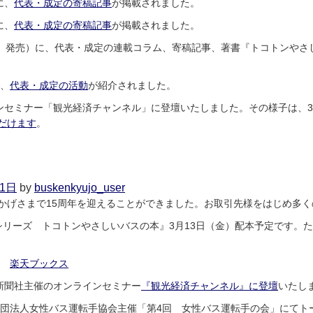
に、
代表・成定の寄稿記事
が掲載されました。
に、
代表・成定の寄稿記事
が掲載されました。
（土）発売）に、代表・成定の連載コラム、寄稿記事、著書『トコトンや
で、
代表・成定の活動
が紹介されました。
インセミナー「観光経済チャンネル」に登壇いたしました。その様子は、3
だけます
。
on
2026
年
4
月1日
by
buskenkyujo_user
月
、おかげさまで15周年を迎えることができました。お取引先様をはじめ多
26
日
シリーズ トコトンやさしいバスの本』3月13日（金）配本予定です。
楽天ブックス
新聞社主催のオンラインセミナー
『観光経済チャンネル』に登壇
いたし
般社団法人女性バス運転手協会主催「第4回 女性バス運転手の会」にて