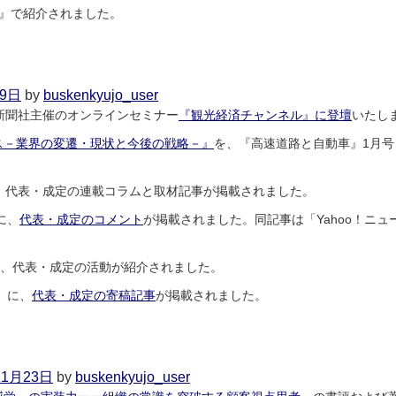
聞』で紹介されました。
on
2026
年
3
月9日
by
buskenkyujo_user
月
新聞社主催のオンラインセミナー
『観光経済チャンネル』に登壇
いたし
1
日
ス－業界の変遷・現状と今後の戦略－』
を、『高速道路と自動車』1月
に、代表・成定の連載コラムと取材記事が掲載されました。
に、
代表・成定のコメント
が掲載されました。同記事は「Yahoo！ニュー
に、代表・成定の活動が紹介されました。
』に、
代表・成定の寄稿記事
が掲載されました。
on
2026
年
1
11月23日
by
buskenkyujo_user
月