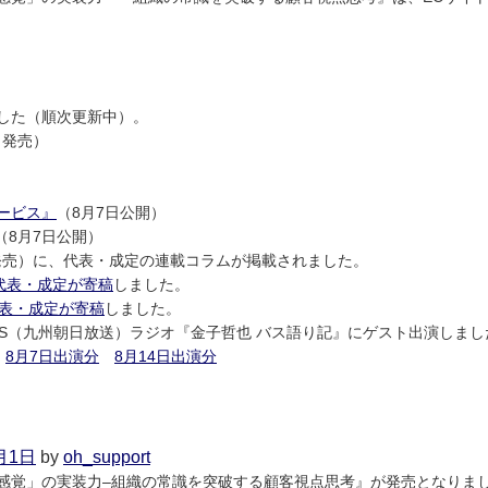
29
日
した（順次更新中）。
日発売）
ービス』
（8月7日公開）
（8月7日公開）
日発売）に、代表・成定の連載コラムが掲載されました。
代表・成定が寄稿
しました。
表・成定が寄稿
しました。
KBS（九州朝日放送）ラジオ『金子哲也 バス語り記』にゲスト出演しまし
。
8月7日出演分
8月14日出演分
on
2025
年
9
月1日
by
oh_support
月
感覚」の実装力–組織の常識を突破する顧客視点思考』が発売となりま