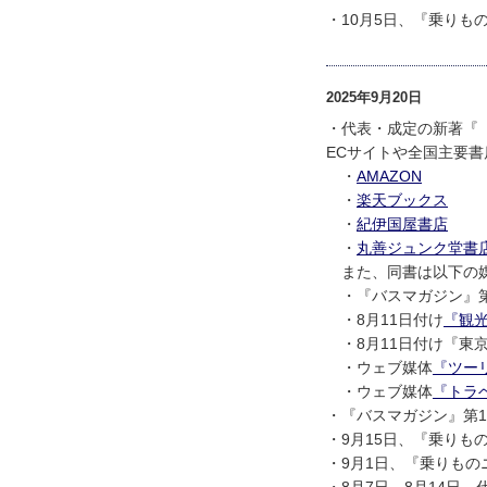
・10月5日、『乗りも
2025年9月20日
・代表・成定の新著『
ECサイトや全国主要
・
AMAZON
・
楽天ブックス
・
紀伊国屋書店
・
丸善ジュンク堂書
また、同書は以下の媒
・『バスマガジン』第1
・8月11日付け
『観
・8月11日付け『東
・ウェブ媒体
『ツー
・ウェブ媒体
『トラ
・『バスマガジン』第1
・9月15日、『乗りも
・9月1日、『乗りもの