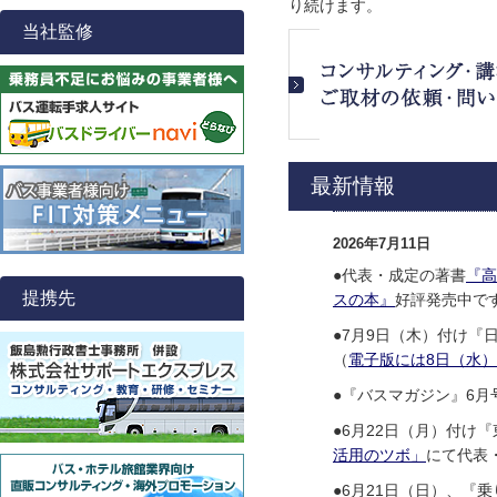
り続けます。
当社監修
最新情報
2026年7月11日
●代表・成定の著書
『高
提携先
スの本』
好評発売中で
●7月9日（木）付け
（
電子版には8日（水
●『バスマガジン』6月
●6月22日（月）付け
活用のツボ」
にて代表
●6月21日（日）、『