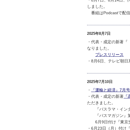
・8月7日、8月14日
しました。
番組はPodcastで
2025年8月7日
・代表・成定の新著『
なりました。
プレスリリース
・8月6日、テレビ朝
2025年7月10日
・
『運輸と経済』7月号
・代表・成定の新著
『
ただきました。
『バスラマ・インタ
『バスマガジン』第1
6月9日付け『東京
・6月23日（月）付